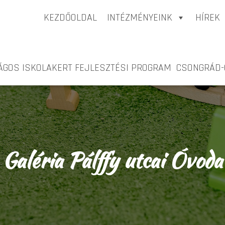
KEZDŐOLDAL
INTÉZMÉNYEINK
HÍREK
ÁGOS ISKOLAKERT FEJLESZTÉSI PROGRAM CSONGRÁD
Galéria Pálffy utcai Óvoda