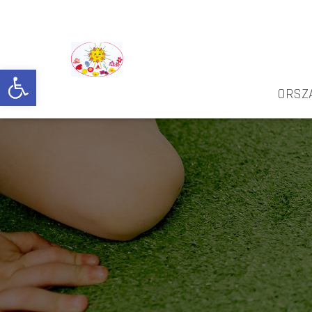
Eszköztár megnyitása
ORSZ