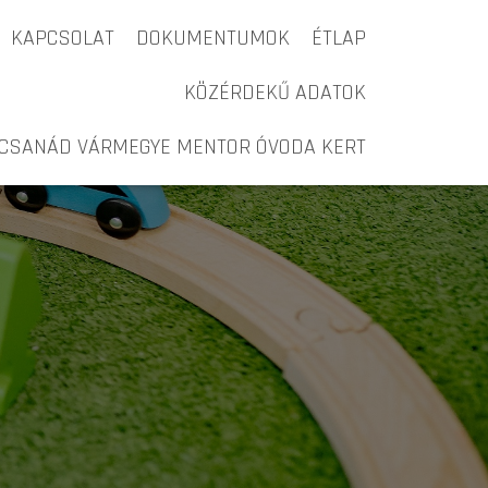
KAPCSOLAT
DOKUMENTUMOK
ÉTLAP
KÖZÉRDEKŰ ADATOK
-CSANÁD VÁRMEGYE MENTOR ÓVODA KERT